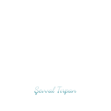
YÜKSEK FODMAPLAR :
Meyveler :Elma, Mango, Armut, Konserve
meyveler, Karpuz, Şeftali Bunların suları
Süt Ürünleri : İnek, koyun, keçi, manda sütü, Ayran,
Yoğurt, Dondurma Yumuşak olgunlaştırılmamış
peynirler; lor peyniri, süzme peynir, ricotta,
maskarpone
SEBZELER: Enginar, Kuşkonmaz, Pancar, Brokoli,
Brüksel lahanası, Lahana, Rezene, Sarımsak, Pırasa,
Bamya, Soğan, Karnabahar, Dolmalık
biber,Mantar,Mısır