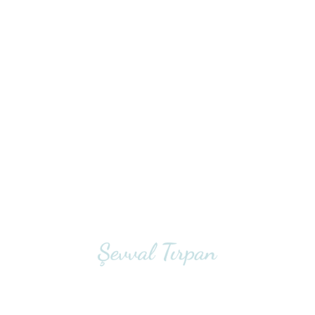
Demir Eksikliği
Ferritin demir deposudur. Demir eksikliğinde önce
depo azalmaya başlar.(demir eksikliği). Bu durum
devam ederse kemik iliğinde kan yapılamayacağından
kansızlık(anemi) oluşur.
Ferritin <30 → Demir eksikliği
Ferritin >80-100 → Genellikle yeterli seviye
-HGB erkeklerde 13 gr/dL’nin , gebe olmayan
kadınlarda 12 gr/dL’nin altına düşerse anemi vardır
denir.
Tam Kan Sayımı Parametreleri: